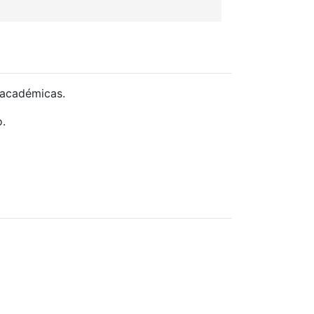
 académicas.
o.